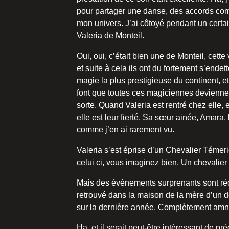
pour partager une danse, des accords comm
mon univers. J’ai côtoyé pendant un certa
Valeria de Monteil.
Oui, oui, c’était bien une de Monteil, cett
et suite à cela ils ont du fortement s’endet
magie la plus prestigieuse du continent, e
font que toutes ces magiciennes deviennent
sorte. Quand Valeria est rentré chez elle,
elle est leur fierté. Sa sœur ainée, Amara
comme j’en ai rarement vu.
Valeria s’est éprise d’un Chevalier Témer
celui ci, vous imaginez bien. Un chevalier 
Mais des évènements surprenants sont réce
retrouvé dans la maison de la mère d’un d
sur la dernière année. Complètement amn
Ha, et il serait peut-être intéressant de 