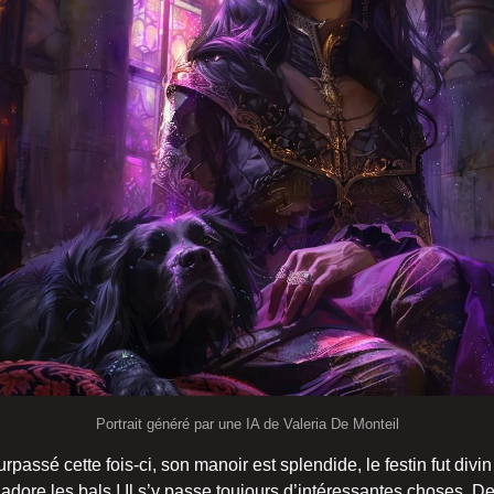
Portrait généré par une IA de Valeria De Monteil
rpassé cette fois-ci, son manoir est splendide, le festin fut divin
j’adore les bals ! Il s’y passe toujours d’intéressantes choses. D