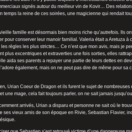
erciaux signés autour du meilleur vin de Kovir… Des relations,
in temps la reine de ces soirées, une magicienne qui rendait to
e vieille famille est désormais bien moins riche qu’autrefois. Ils
ter pour conserver leur manoir familial. Valeria était a Aretuza à
t les règles les plus strictes… Ce n’est que mon avis, mais je p
 plus excentriques et extraverties une fois sorties, elles ratt
 elle aida ses parents a repayer une partie de leurs dettes en de
, l’adore également, mais on ne peut pas dire de même pour sa ca
ien, Urian Coeur de Dragon et ils furent le sujet de nombreuse
et une mage, cela fait toujours parler, on ne sait jamais jusqu’ou
mment arrivés, Urian a disparu et personne ne sait où le trouv
e ses vieux amis de son époque en Rivie, Sebastian Flavier, inc
ésique.
préciser que Sebastien s’est retrouvé victime d’une dangereuse 