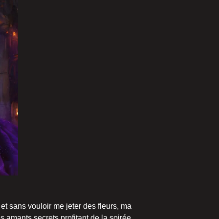
 et sans vouloir me jeter des fleurs, ma
es amants secrets profitant de la soirée